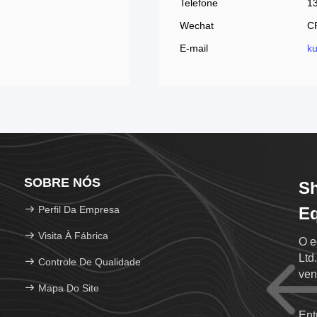
Telefone
1
Wechat
C
E-mail
k
SOBRE NÓS
Sh
Perfil Da Empresa
Eq
Visita À Fábrica
O e
Ltd. 
Controle De Qualidade
ven
Mapa Do Site
rel
Ent