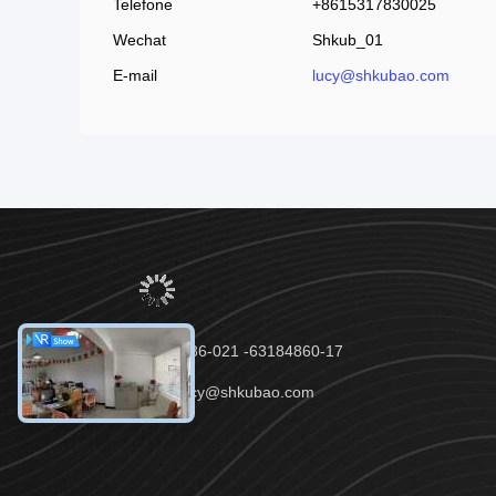
Telefone
+8615317830025
Wechat
Shkub_01
E-mail
lucy@shkubao.com
telefone：86-021 -63184860-17
E-mail：lucy@shkubao.com