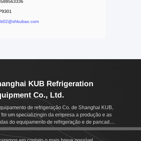
3588563336
P9301
ub02@shkubao.com
anghai KUB Refrigeration
uipment Co., Ltd.
quipamento de refrigeração Co. de Shanghai KUB,
foi um specializingin da empresa a produção e as
das do equipamento de refrigeração e de pancada
acionada
raremos em contato o mais breve possível.