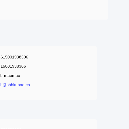
8615001938306
615001938306
ub-maomao
ub@shhkubao.cn