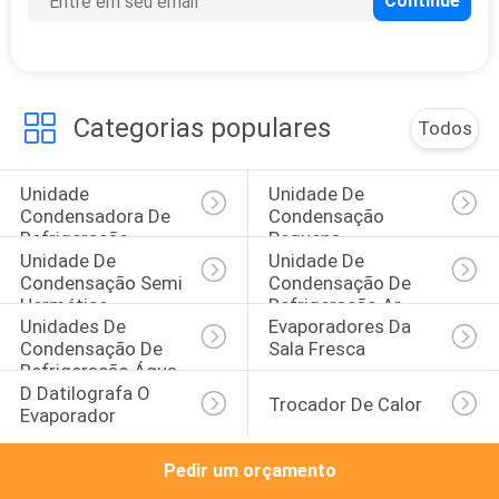
EXCURSÃO
DA
FÁBRICA
Categorias populares
Todos
CONTROLE
Unidade 
Unidade De 
DA
Condensadora De 
Condensação 
QUALIDADE
Refrigeração
Pequena
Unidade De 
Unidade De 
Condensação Semi 
Condensação De 
CONTACTE-
Hermético
Refrigeração Ar
Unidades De 
Evaporadores Da 
NOS
Condensação De 
Sala Fresca
Refrigeração Água
D Datilografa O 
Trocador De Calor
NOTÍCIA
Evaporador
Pedir um orçamento
CASOS