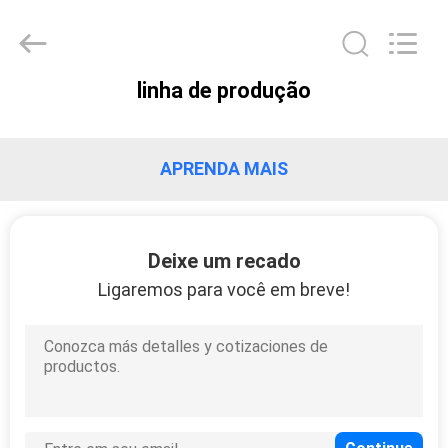
Shanghai KUB
Refrigeration
Equipment
Co.,
Ltd..
All
linha de produção
Rights
CASA
Reserved.
PRODUTOS
APRENDA MAIS
SHOW
Deixe um recado
DE
Ligaremos para você em breve!
RV
SOBRE
NÓS