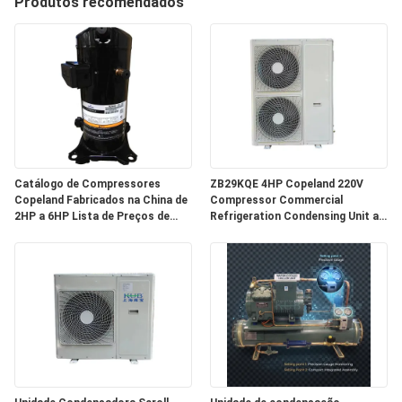
Produtos recomendados
EXCURSÃO
DA
FÁBRICA
CONTROLE
DA
Catálogo de Compressores
ZB29KQE 4HP Copeland 220V
QUALIDADE
Copeland Fabricados na China de
Compressor Commercial
2HP a 6HP Lista de Preços de
Refrigeration Condensing Unit air
Compressores Copeland
Cooled Condenser Unit for Cold
CONTACTE-
Room
NOS
NOTÍCIA
CASOS