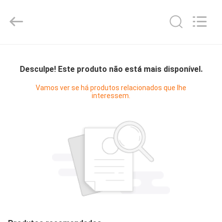
Shanghai KUB
Refrigeration
Equipment
Co.,
Ltd..
All
Rights
CASA
Reserved.
Desculpe! Este produto não está mais disponível.
PRODUTOS
Vamos ver se há produtos relacionados que lhe
interessem.
SHOW
DE
RV
SOBRE
NÓS