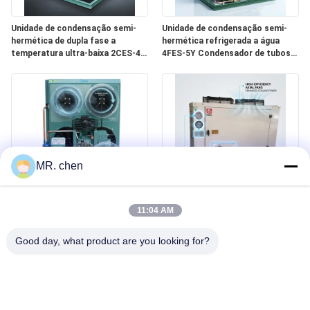
Unidade de condensação semi-
Unidade de condensação semi-
hermética de dupla fase a
hermética refrigerada a água
temperatura ultra-baixa 2CES-4Y
4FES-5Y Condensador de tubos
Congelação profunda -40C
de concha Refrigeração industrial
Refrigeramento
MR. chen
Sala fria de condensação semi
Multi refrigeração universal de
hermética de poupança de
condensação semi hermética da
11:04 AM
energia alta da baixa potência da
unidade 4DES-7Y do líquido
unidade 4EES-6Y 380V 50Hz
refrigerante R404a R507 R134a
Good day, what product are you looking for?