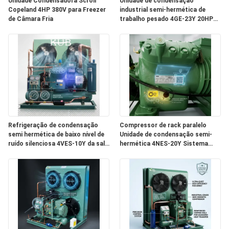
Unidade Condensadora Scroll
Unidade de condensação
Copeland 4HP 380V para Freezer
industrial semi-hermética de
de Câmara Fria
trabalho pesado 4GE-23Y 20HP
PEÇA
Grande armazenamento a frio
380V 50Hz
UMAS
CITAÇÕES
MAPA
DO
Refrigeração de condensação
Compressor de rack paralelo
SITE
semi hermética de baixo nível de
Unidade de condensação semi-
ruído silenciosa 4VES-10Y da sala
hermética 4NES-20Y Sistema
fria da prova sadia 380V
industrial de armazenamento a
POLÍTICA
frio
DE
PRIVACIDADE