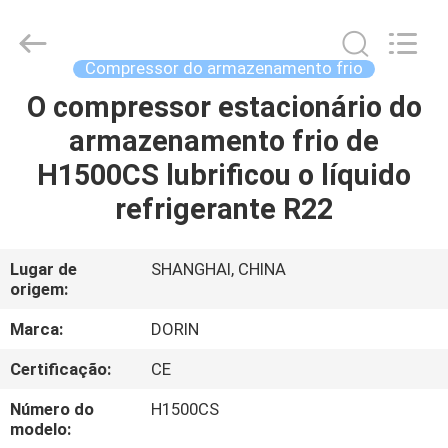
Shanghai KUB
Refrigeration
Equipment
Co.,
Ltd..
Compressor do armazenamento frio
All
Rights
O compressor estacionário do
CASA
Reserved.
armazenamento frio de
PRODUTOS
H1500CS lubrificou o líquido
refrigerante R22
SHOW
DE
Lugar de
SHANGHAI, CHINA
origem:
RV
Marca:
DORIN
SOBRE
Certificação:
CE
NÓS
Número do
H1500CS
modelo: