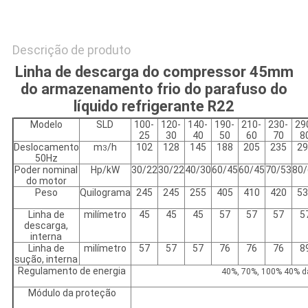
Descrição de produto
Linha de descarga do compressor 45mm
do armazenamento frio do parafuso do
líquido refrigerante R22
Modelo
SLD
100-
120-
140-
190-
210-
230-
29
25
30
40
50
60
70
8
Deslocamento
m
/h
102
128
145
188
205
235
29
3
50Hz
Poder nominal
Hp/kW
30/22
30/22
40/30
60/45
60/45
70/53
80/
do motor
Peso
Quilograma
245
245
255
405
410
420
53
Linha de
milímetro
45
45
45
57
57
57
5
descarga,
interna
Linha de
milímetro
57
57
57
76
76
76
8
sução, interna
Regulamento de energia
40%, 70%, 100% 40% da
Módulo da proteção