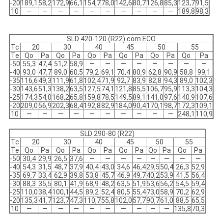
-20
189,1
58,2
172,9
66,1
154,7
78,0
142,6
80,7
126,8
85,3
123,7
91,5
10
—
—
—
—
—
—
—
—
—
—
189,8
98,3
SLD 420-120 (R22) com ECO
Tc
20
30
40
45
50
55
Te
Qo
Pa
Qo
Pa
Qo
Pa
Qo
Pa
Qo
Pa
Qo
Pa
-50
55,3
47,4
51,2
58,9
—
—
—
—
—
—
—
—
-40
93,0
47,7
89,0
60,5
79,2
69,1
70,4
80,9
62,8
90,9
58,8
99,1
-35
116,6
49,3
111,9
61,8
102,4
71,9
92,7
83,9
82,8
94,3
89,0
102,3
-30
143,6
51,3
138,2
63,5
127,5
74,1
121,8
85,5
106,7
95,9
113,3
104,3
-25
174,3
54,0
168,2
65,8
159,8
78,5
149,5
89,1
141,0
97,6
140,9
107,6
-20
209,0
56,9
202,3
68,4
192,8
82,9
184,0
90,4
170,1
98,7
172,3
109,1
10
—
—
—
—
—
—
—
—
—
—
248,1
110,9
SLD 290-80 (R22)
Tc
20
30
40
45
50
55
Te
Qo
Pa
Qo
Pa
Qo
Pa
Qo
Pa
Qo
Pa
Qo
Pa
-50
30,4
29,9
26,5
37,6
—
—
—
—
—
—
—
—
-40
54,3
31,5
48,7
37,9
40,4
43,0
34,6
46,4
29,5
50,4
26,3
52,9
-35
69,7
33,4
62,9
39,8
53,8
45,7
46,9
49,7
40,2
53,9
41,5
56,4
-30
88,3
35,5
80,1
41,9
68,9
48,2
63,5
51,9
53,6
56,2
54,5
59,4
-25
110,0
38,4
100,1
44,5
89,2
52,4
80,5
55,4
73,0
58,9
70,2
62,9
-20
135,3
41,7
123,7
47,3
110,7
55,8
102,0
57,7
90,7
61,0
88,5
65,5
10
—
—
—
—
—
—
—
—
—
—
135,8
70,3