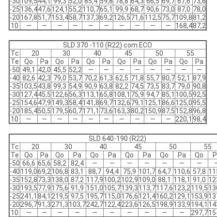
-30
109,5
44,1
99,3
52,0
85,4
59,8
78,8
64,3
66,5
69,7
67,6
73,6
-25
136,4
47,6
124,1
55,2
110,7
65,1
99,9
68,7
90,6
73,0
87,0
78,0
-20
167,8
51,7
153,4
58,7
137,3
69,2
126,5
71,6
112,5
75,7
109,8
81,2
10
—
—
—
—
—
—
—
—
—
—
168,4
87,2
SLD 370 -110 (R22) com ECO
Tc
20
30
40
45
50
55
Te
Qo
Pa
Qo
Pa
Qo
Pa
Qo
Pa
Qo
Pa
Qo
Pa
-50
49,1
42,0
45,5
52,2
—
—
—
—
—
—
—
—
-40
82,6
42,3
79,0
53,7
70,2
61,3
62,5
71,8
55,7
80,7
52,1
87,9
-35
103,5
43,8
99,3
54,9
90,9
63,8
82,2
74,5
73,5
83,7
79,0
90,8
-30
127,4
45,5
122,6
56,3
113,1
65,8
108,1
75,9
94,7
85,1
100,5
92,5
-25
154,6
47,9
149,3
58,4
141,8
69,7
132,6
79,1
125,1
86,6
125,0
95,5
-20
185,4
50,5
179,5
60,7
171,1
73,6
163,3
80,2
150,9
87,5
152,8
96,8
10
—
—
—
—
—
—
—
—
—
—
220,1
98,4
SLD 640-190 (R22)
Tc
20
30
40
45
50
55
Te
Qo
Pa
Qo
Pa
Qo
Pa
Qo
Pa
Qo
Pa
Qo
P
-50
66,6
65,6
58,2
82,4
—
—
—
—
—
—
—
-40
119,0
69,2
106,8
83,1
88,7
94,4
75,9
101,7
64,7
110,6
57,8
11
-35
152,8
73,3
138,0
87,2
117,9
100,2
102,9
109,0
88,1
118,1
91,0
12
-30
193,5
77,9
175,6
91,9
151,0
105,7
139,3
113,7
117,6
123,2
119,5
13
-25
241,1
84,1
219,5
97,5
195,7
115,0
176,6
121,4
160,2
129,1
153,9
13
-20
296,7
91,3
271,3
103,7
242,7
122,4
223,6
126,5
198,9
133,9
194,1
14
10
—
—
—
—
—
—
—
—
—
—
297,7
15