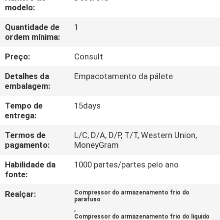
EXCURSÃO
modelo:
DA
Quantidade de
1
ordem mínima:
FÁBRICA
Preço:
Consult
CONTROLE
Detalhes da
Empacotamento da pálete
DA
embalagem:
QUALIDADE
Tempo de
15days
entrega:
CONTACTE-
Termos de
L/C, D/A, D/P, T/T, Western Union,
pagamento:
MoneyGram
NOS
Habilidade da
1000 partes/partes pelo ano
fonte:
PEÇA
Realçar:
Compressor do armazenamento frio do
UMAS
parafuso
,
CITAÇÕES
Compressor do armazenamento frio do líquido