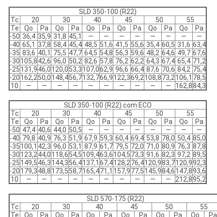
SLD 350-100 (R22)
Tc
20
30
40
45
50
55
Te
Qo
Pa
Qo
Pa
Qo
Pa
Qo
Pa
Qo
Pa
Qo
Pa
-50
36,4
35,9
31,8
45,1
—
—
—
—
—
—
—
—
-40
65,1
37,8
58,4
45,4
48,5
51,6
41,5
55,6
35,4
60,5
31,6
63,4
-35
83,6
40,1
75,5
47,7
64,5
54,8
56,3
59,6
48,2
64,6
49,7
67,6
-30
105,8
42,6
96,0
50,2
82,6
57,8
76,2
62,2
64,3
67,4
65,4
71,2
-25
131,9
46,0
120,0
53,3
107,0
62,9
96,6
66,4
87,6
70,6
84,2
75,4
-20
162,2
50,0
148,4
56,7
132,7
66,9
122,3
69,2
108,8
73,2
106,1
78,5
10
—
—
—
—
—
—
—
—
—
—
162,8
84,3
SLD 350-100 (R22) com ECO
Tc
20
30
40
45
50
55
Te
Qo
Pa
Qo
Pa
Qo
Pa
Qo
Pa
Qo
Pa
Qo
Pa
-50
47,4
40,6
44,0
50,5
—
—
—
—
—
—
—
—
-40
79,8
40,9
76,3
51,9
67,9
59,3
60,4
69,4
53,8
78,0
50,4
85,0
-35
100,1
42,3
96,0
53,1
87,9
61,7
79,5
72,0
71,0
80,9
76,3
87,8
-30
123,2
44,0
118,6
54,5
109,4
63,6
104,5
73,3
91,6
82,3
97,2
89,5
-25
149,5
46,3
144,3
56,4
137,1
67,4
128,2
76,4
120,9
83,7
120,9
92,3
-20
179,3
48,8
173,5
58,7
165,4
71,1
157,9
77,5
145,9
84,6
147,8
93,6
10
—
—
—
—
—
—
—
—
—
—
212,8
95,2
SLD 570-175 (R22)
Tc
20
30
40
45
50
55
Te
Qo
Pa
Qo
Pa
Qo
Pa
Qo
Pa
Qo
Pa
Qo
Pa