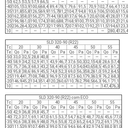
-50
62,5
53,5
57,9
66,5
—
—
—
—
—
—
—
—
-40
105,1
53,9
100,6
68,4
89,4
78,1
79,6
91,5
70,9
102,7
66,4
112,
-35
131,8
55,8
126,5
69,9
115,7
81,2
104,7
94,8
93,6
106,5
100,6
115,
-30
162,3
58,0
156,2
71,7
144,1
83,8
137,6
96,6
120,6
108,4
128,0
117,
-25
196,9
61,0
190,1
74,3
180,6
88,7
168,9
100,7
159,3
110,3
159,2
121,
-20
236,2
64,3
228,5
77,3
217,9
93,7
207,9
102,1
192,2
111,5
194,6
123,
10
—
—
—
—
—
—
—
—
—
—
280,4
125,
SLD 320-90 (R22)
Tc
20
30
40
45
50
55
Te
Qo
Pa
Qo
Pa
Qo
Pa
Qo
Pa
Qo
Pa
Qo
Pa
-50
33,0
32,5
28,8
40,8
—
—
—
—
—
—
—
—
-40
58,9
34,2
52,9
41,1
43,9
46,7
37,6
50,3
32,1
54,8
28,6
57,4
-35
75,7
36,3
68,3
43,2
58,4
49,6
51,0
54,0
43,6
58,5
45,0
61,2
-30
95,8
38,6
86,9
45,5
74,8
52,3
69,0
56,3
58,2
61,0
59,2
64,5
-25
119,4
41,7
108,7
48,3
96,9
57,0
87,5
60,1
79,3
63,9
76,2
68,3
-20
146,9
45,2
134,3
51,4
120,2
60,6
110,7
62,7
98,5
66,3
96,1
71,1
10
—
—
—
—
—
—
—
—
—
—
147,4
76,3
SLD 320-90 (R22) com ECO
Tc
20
30
40
45
50
55
Te
Qo
Pa
Qo
Pa
Qo
Pa
Qo
Pa
Qo
Pa
Qo
Pa
-50
42,9
36,8
39,8
45,7
—
—
—
—
—
—
—
—
-40
72,3
37,1
69,1
47,0
61,5
53,7
54,7
62,9
48,7
70,6
45,6
77,0
-35
90,6
38,3
86,9
48,0
79,6
55,8
72,0
65,2
64,3
73,2
69,1
79,5
-30
111,5
39,9
107,4
49,3
99,0
57,6
94,6
66,4
82,9
74,5
88,0
81,0