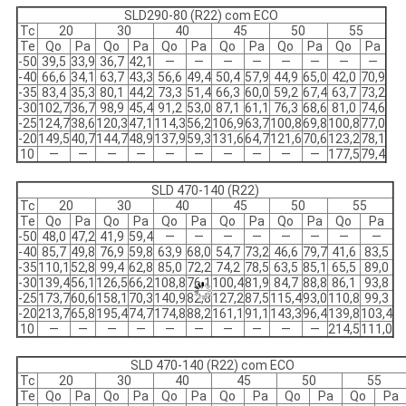
SLD290-80 (R22) com ECO
Tc
20
30
40
45
50
55
Te
Qo
Pa
Qo
Pa
Qo
Pa
Qo
Pa
Qo
Pa
Qo
Pa
-50
39,5
33,9
36,7
42,1
—
—
—
—
—
—
—
—
-40
66,6
34,1
63,7
43,3
56,6
49,4
50,4
57,9
44,9
65,0
42,0
70,9
-35
83,4
35,3
80,1
44,2
73,3
51,4
66,3
60,0
59,2
67,4
63,7
73,2
-30
102,7
36,7
98,9
45,4
91,2
53,0
87,1
61,1
76,3
68,6
81,0
74,6
-25
124,7
38,6
120,3
47,1
114,3
56,2
106,9
63,7
100,8
69,8
100,8
77,0
-20
149,5
40,7
144,7
48,9
137,9
59,3
131,6
64,7
121,6
70,6
123,2
78,1
10
—
—
—
—
—
—
—
—
—
—
177,5
79,4
SLD 470-140 (R22)
Tc
20
30
40
45
50
55
Te
Qo
Pa
Qo
Pa
Qo
Pa
Qo
Pa
Qo
Pa
Qo
Pa
-50
48,0
47,2
41,9
59,4
—
—
—
—
—
—
—
—
-40
85,7
49,8
76,9
59,8
63,9
68,0
54,7
73,2
46,6
79,7
41,6
83,5
-35
110,1
52,8
99,4
62,8
85,0
72,2
74,2
78,5
63,5
85,1
65,5
89,0
-30
139,4
56,1
126,5
66,2
108,8
76,1
100,4
81,9
84,7
88,8
86,1
93,8
-25
173,7
60,6
158,1
70,3
140,9
82,8
127,2
87,5
115,4
93,0
110,8
99,3
-20
213,7
65,8
195,4
74,7
174,8
88,2
161,1
91,1
143,3
96,4
139,8
103,4
10
—
—
—
—
—
—
—
—
—
—
214,5
111,0
SLD 470-140 (R22) com ECO
Tc
20
30
40
45
50
55
Te
Qo
Pa
Qo
Pa
Qo
Pa
Qo
Pa
Qo
Pa
Qo
Pa