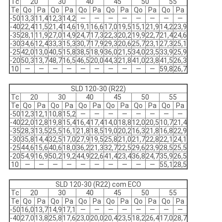
Tc
20
30
40
45
50
55
Te
Qo
Pa
Qo
Pa
Qo
Pa
Qo
Pa
Qo
Pa
Qo
Pa
-50
13,3
11,4
12,3
14,2
—
—
—
—
—
—
—
—
-40
22,4
11,5
21,4
14,6
19,1
16,6
17,0
19,5
15,1
21,9
14,2
23,9
-35
28,1
11,9
27,0
14,9
24,7
17,3
22,3
20,2
19,9
22,7
21,4
24,6
-30
34,6
12,4
33,3
15,3
30,7
17,9
29,3
20,6
25,7
23,1
27,3
25,1
-25
42,0
13,0
40,5
15,8
38,5
18,9
36,0
21,5
34,0
23,5
33,9
25,9
-20
50,3
13,7
48,7
16,5
46,5
20,0
44,3
21,8
41,0
23,8
41,5
26,3
10
—
—
—
—
—
—
—
—
—
—
59,8
26,7
SLD 120-30 (R22)
Tc
20
30
40
45
50
55
Te
Qo
Pa
Qo
Pa
Qo
Pa
Qo
Pa
Qo
Pa
Qo
Pa
-50
12,3
12,1
10,8
15,2
—
—
—
—
—
—
—
—
-40
22,0
12,8
19,8
15,4
16,4
17,4
14,0
18,8
12,0
20,5
10,7
21,4
-35
28,3
13,5
25,5
16,1
21,8
18,5
19,0
20,2
16,3
21,8
16,8
22,9
-30
35,8
14,4
32,5
17,0
27,9
19,5
25,8
21,0
21,7
22,8
22,1
24,1
-25
44,6
15,6
40,6
18,0
36,2
21,3
32,7
22,5
29,6
23,9
28,5
25,5
-20
54,9
16,9
50,2
19,2
44,9
22,6
41,4
23,4
36,8
24,7
35,9
26,5
10
—
—
—
—
—
—
—
—
—
—
55,1
28,5
SLD 120-30 (R22) com ECO
Tc
20
30
40
45
50
55
Te
Qo
Pa
Qo
Pa
Qo
Pa
Qo
Pa
Qo
Pa
Qo
Pa
-50
16,0
13,7
14,9
17,1
—
—
—
—
—
—
—
—
-40
27,0
13,8
25,8
17,6
23,0
20,0
20,4
23,5
18,2
26,4
17,0
28,7