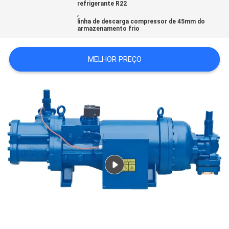
refrigerante R22
,
linha de descarga compressor de 45mm do
MAPA
armazenamento frio
DO
MELHOR PREÇO
SITE
POLÍTICA
DE
PRIVACIDADE