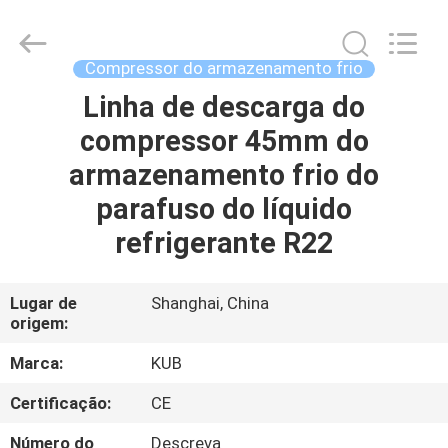
Shanghai KUB
Refrigeration
Equipment
Co.,
Ltd..
Compressor do armazenamento frio
All
Rights
Linha de descarga do
CASA
Reserved.
compressor 45mm do
PRODUTOS
armazenamento frio do
parafuso do líquido
SHOW
refrigerante R22
DE
RV
Lugar de
Shanghai, China
origem:
SOBRE
Marca:
KUB
NÓS
Certificação:
CE
Número do
Descreva