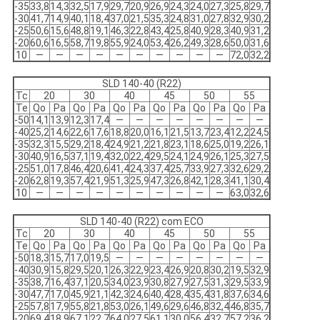
-35
33,8
14,3
32,5
17,9
29,7
20,9
26,9
24,3
24,0
27,3
25,8
29,7
-30
41,7
14,9
40,1
18,4
37,0
21,5
35,3
24,8
31,0
27,8
32,9
30,2
-25
50,6
15,6
48,8
19,1
46,3
22,8
43,4
25,8
40,9
28,3
40,9
31,2
-20
60,6
16,5
58,7
19,8
55,9
24,0
53,4
26,2
49,3
28,6
50,0
31,6
10
—
—
—
—
—
—
—
—
—
—
72,0
32,2
SLD 140-40 (R22)
Tc
20
30
40
45
50
55
Te
Qo
Pa
Qo
Pa
Qo
Pa
Qo
Pa
Qo
Pa
Qo
Pa
-50
14,1
13,9
12,3
17,4
—
—
—
—
—
—
—
—
-40
25,2
14,6
22,6
17,6
18,8
20,0
16,1
21,5
13,7
23,4
12,2
24,5
-35
32,3
15,5
29,2
18,4
24,9
21,2
21,8
23,1
18,6
25,0
19,2
26,1
-30
40,9
16,5
37,1
19,4
32,0
22,4
29,5
24,1
24,9
26,1
25,3
27,5
-25
51,0
17,8
46,4
20,6
41,4
24,3
37,4
25,7
33,9
27,3
32,6
29,2
-20
62,8
19,3
57,4
21,9
51,3
25,9
47,3
26,8
42,1
28,3
41,1
30,4
10
—
—
—
—
—
—
—
—
—
—
63,0
32,6
SLD 140-40 (R22) com ECO
Tc
20
30
40
45
50
55
Te
Qo
Pa
Qo
Pa
Qo
Pa
Qo
Pa
Qo
Pa
Qo
Pa
-50
18,3
15,7
17,0
19,5
—
—
—
—
—
—
—
—
-40
30,9
15,8
29,5
20,1
26,3
22,9
23,4
26,9
20,8
30,2
19,5
32,9
-35
38,7
16,4
37,1
20,5
34,0
23,9
30,8
27,9
27,5
31,3
29,5
33,9
-30
47,7
17,0
45,9
21,1
42,3
24,6
40,4
28,4
35,4
31,8
37,6
34,6
-25
57,8
17,9
55,8
21,8
53,0
26,1
49,6
29,6
46,8
32,4
46,8
35,7
-20
69,4
18,9
67,1
22,7
64,0
27,5
61,1
30,0
56,4
32,7
57,2
36,2