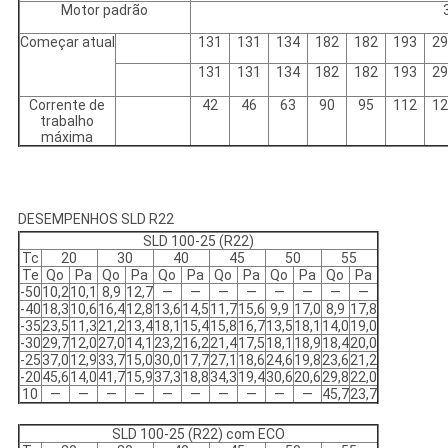
Motor padrão
Começar atual
131
131
134
182
182
193
29
131
131
134
182
182
193
29
Corrente de
42
46
63
90
95
112
12
trabalho
máxima
DESEMPENHOS SLD R22
SLD 100-25 (R22)
Tc
20
30
40
45
50
55
Te
Qo
Pa
Qo
Pa
Qo
Pa
Qo
Pa
Qo
Pa
Qo
Pa
-50
10,2
10,1
8,9
12,7
—
—
—
—
—
—
—
—
-40
18,3
10,6
16,4
12,8
13,6
14,5
11,7
15,6
9,9
17,0
8,9
17,8
-35
23,5
11,3
21,2
13,4
18,1
15,4
15,8
16,7
13,5
18,1
14,0
19,0
-30
29,7
12,0
27,0
14,1
23,2
16,2
21,4
17,5
18,1
18,9
18,4
20,0
-25
37,0
12,9
33,7
15,0
30,0
17,7
27,1
18,6
24,6
19,8
23,6
21,2
-20
45,6
14,0
41,7
15,9
37,3
18,8
34,3
19,4
30,6
20,6
29,8
22,0
10
—
—
—
—
—
—
—
—
—
—
45,7
23,7
SLD 100-25 (R22) com ECO