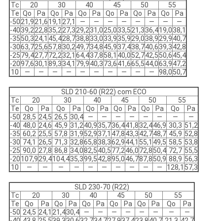
Tc
20
30
40
45
50
55
Te
Qo
Pa
Qo
Pa
Qo
Pa
Qo
Pa
Qo
Pa
Qo
Pa
-50
21,9
21,6
19,1
27,1
—
—
—
—
—
—
—
—
-40
39,2
22,8
35,2
27,3
29,2
31,0
25,0
33,5
21,3
36,4
19,0
38,1
-35
50,3
24,1
45,4
28,7
38,8
33,0
33,9
35,9
29,0
38,9
29,9
40,7
-30
63,7
25,6
57,8
30,2
49,7
34,8
45,9
37,4
38,7
40,6
39,3
42,8
-25
79,4
27,7
72,2
32,1
64,4
37,8
58,1
40,0
52,7
42,5
50,6
45,4
-20
97,6
30,1
89,3
34,1
79,9
40,3
73,6
41,6
65,5
44,0
63,9
47,2
10
—
—
—
—
—
—
—
—
—
—
98,0
50,7
SLD 210-60 (R22) com ECO
Tc
20
30
40
45
50
55
Te
Qo
Pa
Qo
Pa
Qo
Pa
Qo
Pa
Qo
Pa
Qo
Pa
-50
28,5
24,5
26,5
30,4
—
—
—
—
—
—
—
—
-40
48,0
24,6
45,9
31,2
40,9
35,7
36,4
41,8
32,4
46,9
30,3
51,2
-35
60,2
25,5
57,8
31,9
52,9
37,1
47,8
43,3
42,7
48,7
45,9
52,8
-30
74,1
26,5
71,3
32,8
65,8
38,3
62,9
44,1
55,1
49,5
58,5
53,8
-25
90,0
27,8
86,8
34,0
82,5
40,5
77,2
46,0
72,8
50,4
72,7
55,5
-20
107,9
29,4
104,4
35,3
99,5
42,8
95,0
46,7
87,8
50,9
88,9
56,3
10
—
—
—
—
—
—
—
—
—
—
128,1
57,3
SLD 230-70 (R22)
Tc
20
30
40
45
50
55
Te
Qo
Pa
Qo
Pa
Qo
Pa
Qo
Pa
Qo
Pa
Qo
Pa
-50
24,5
24,1
21,4
30,4
—
—
—
—
—
—
—
—
-40
43,8
25,5
39,3
30,6
32,7
34,7
27,9
37,4
23,8
40,7
21,3
42,7