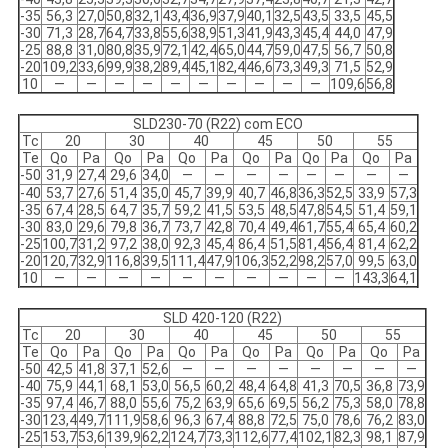
-35
56,3
27,0
50,8
32,1
43,4
36,9
37,9
40,1
32,5
43,5
33,5
45,5
-30
71,3
28,7
64,7
33,8
55,6
38,9
51,3
41,9
43,3
45,4
44,0
47,9
-25
88,8
31,0
80,8
35,9
72,1
42,4
65,0
44,7
59,0
47,5
56,7
50,8
-20
109,2
33,6
99,9
38,2
89,4
45,1
82,4
46,6
73,3
49,3
71,5
52,9
10
—
—
—
—
—
—
—
—
—
—
109,6
56,8
SLD230-70 (R22) com ECO
Tc
20
30
40
45
50
55
Te
Qo
Pa
Qo
Pa
Qo
Pa
Qo
Pa
Qo
Pa
Qo
Pa
-50
31,9
27,4
29,6
34,0
—
—
—
—
—
—
—
—
-40
53,7
27,6
51,4
35,0
45,7
39,9
40,7
46,8
36,3
52,5
33,9
57,3
-35
67,4
28,5
64,7
35,7
59,2
41,5
53,5
48,5
47,8
54,5
51,4
59,1
-30
83,0
29,6
79,8
36,7
73,7
42,8
70,4
49,4
61,7
55,4
65,4
60,2
-25
100,7
31,2
97,2
38,0
92,3
45,4
86,4
51,5
81,4
56,4
81,4
62,2
-20
120,7
32,9
116,8
39,5
111,4
47,9
106,3
52,2
98,2
57,0
99,5
63,0
10
—
—
—
—
—
—
—
—
—
—
143,3
64,1
SLD 420-120 (R22)
Tc
20
30
40
45
50
55
Te
Qo
Pa
Qo
Pa
Qo
Pa
Qo
Pa
Qo
Pa
Qo
Pa
-50
42,5
41,8
37,1
52,6
—
—
—
—
—
—
—
—
-40
75,9
44,1
68,1
53,0
56,5
60,2
48,4
64,8
41,3
70,5
36,8
73,9
-35
97,4
46,7
88,0
55,6
75,2
63,9
65,6
69,5
56,2
75,3
58,0
78,8
-30
123,4
49,7
111,9
58,6
96,3
67,4
88,8
72,5
75,0
78,6
76,2
83,0
-25
153,7
53,6
139,9
62,2
124,7
73,3
112,6
77,4
102,1
82,3
98,1
87,9