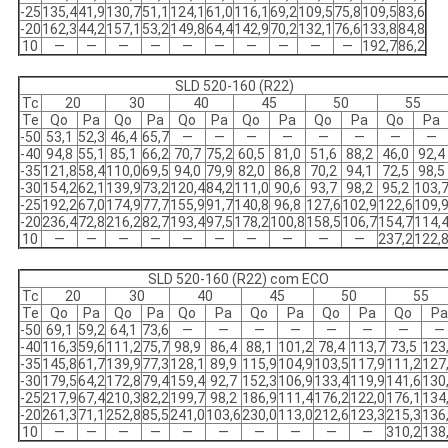
-25
135,4
41,9
130,7
51,1
124,1
61,0
116,1
69,2
109,5
75,8
109,5
83,6
-20
162,3
44,2
157,1
53,2
149,8
64,4
142,9
70,2
132,1
76,6
133,8
84,8
10
—
—
—
—
—
—
—
—
—
—
192,7
86,2
SLD 520-160 (R22)
Tc
20
30
40
45
50
55
Te
Qo
Pa
Qo
Pa
Qo
Pa
Qo
Pa
Qo
Pa
Qo
Pa
-50
53,1
52,3
46,4
65,7
—
—
—
—
—
—
—
—
-40
94,8
55,1
85,1
66,2
70,7
75,2
60,5
81,0
51,6
88,2
46,0
92,4
-35
121,8
58,4
110,0
69,5
94,0
79,9
82,0
86,8
70,2
94,1
72,5
98,5
-30
154,2
62,1
139,9
73,2
120,4
84,2
111,0
90,6
93,7
98,2
95,2
103,
-25
192,2
67,0
174,9
77,7
155,9
91,7
140,8
96,8
127,6
102,9
122,6
109,
-20
236,4
72,8
216,2
82,7
193,4
97,5
178,2
100,8
158,5
106,7
154,7
114,
10
—
—
—
—
—
—
—
—
—
—
237,2
122,
SLD 520-160 (R22) com ECO
Tc
20
30
40
45
50
55
Te
Qo
Pa
Qo
Pa
Qo
Pa
Qo
Pa
Qo
Pa
Qo
Pa
-50
69,1
59,2
64,1
73,6
—
—
—
—
—
—
—
—
-40
116,3
59,6
111,2
75,7
98,9
86,4
88,1
101,2
78,4
113,7
73,5
123
-35
145,8
61,7
139,9
77,3
128,1
89,9
115,9
104,9
103,5
117,9
111,2
127
-30
179,5
64,2
172,8
79,4
159,4
92,7
152,3
106,9
133,4
119,9
141,6
130
-25
217,9
67,4
210,3
82,2
199,7
98,2
186,9
111,4
176,2
122,0
176,1
134
-20
261,3
71,1
252,8
85,5
241,0
103,6
230,0
113,0
212,6
123,3
215,3
136
10
—
—
—
—
—
—
—
—
—
—
310,2
138