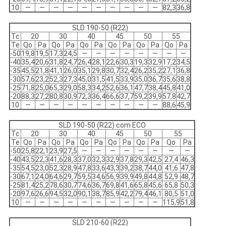
10
—
—
—
—
—
—
—
—
—
—
82,3
36,8
SLD 190-50 (R22)
Tc
20
30
40
45
50
55
Te
Qo
Pa
Qo
Pa
Qo
Pa
Qo
Pa
Qo
Pa
Qo
Pa
-50
19,8
19,5
17,3
24,5
—
—
—
—
—
—
—
—
-40
35,4
20,6
31,8
24,7
26,4
28,1
22,6
30,3
19,3
32,9
17,2
34,5
-35
45,5
21,8
41,1
26,0
35,1
29,8
30,7
32,4
26,2
35,2
27,1
36,8
-30
57,6
23,2
52,3
27,3
45,0
31,5
41,5
33,9
35,0
36,7
35,6
38,8
-25
71,8
25,0
65,3
29,0
58,3
34,2
52,6
36,1
47,7
38,4
45,8
41,0
-20
88,3
27,2
80,8
30,9
72,3
36,4
66,6
37,7
59,2
39,9
57,8
42,7
10
—
—
—
—
—
—
—
—
—
—
88,6
45,9
SLD 190-50 (R22) com ECO
Tc
20
30
40
45
50
55
Te
Qo
Pa
Qo
Pa
Qo
Pa
Qo
Pa
Qo
Pa
Qo
Pa
-50
25,8
22,1
23,9
27,5
—
—
—
—
—
—
—
—
-40
43,5
22,3
41,6
28,3
37,0
32,3
32,9
37,8
29,3
42,5
27,4
46,3
-35
54,5
23,0
52,3
28,9
47,8
33,6
43,3
39,2
38,7
44,0
41,6
47,8
-30
67,1
24,0
64,6
29,7
59,5
34,6
56,9
39,9
49,8
44,8
52,9
48,7
-25
81,4
25,2
78,6
30,7
74,6
36,7
69,8
41,6
65,8
45,6
65,8
50,3
-20
97,6
26,6
94,5
32,0
90,1
38,7
85,9
42,2
79,4
46,1
80,5
51,0
10
—
—
—
—
—
—
—
—
—
—
115,9
51,8
SLD 210-60 (R22)