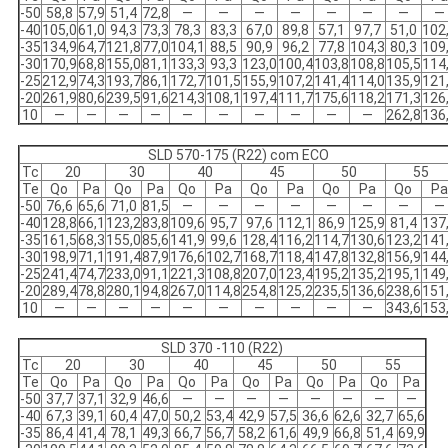
-50
58,8
57,9
51,4
72,8
—
—
—
—
—
—
—
—
-40
105,0
61,0
94,3
73,3
78,3
83,3
67,0
89,8
57,1
97,7
51,0
102
-35
134,9
64,7
121,8
77,0
104,1
88,5
90,9
96,2
77,8
104,3
80,3
109
-30
170,9
68,8
155,0
81,1
133,3
93,3
123,0
100,4
103,8
108,8
105,5
114
-25
212,9
74,3
193,7
86,1
172,7
101,5
155,9
107,2
141,4
114,0
135,9
121
-20
261,9
80,6
239,5
91,6
214,3
108,1
197,4
111,7
175,6
118,2
171,3
126
10
—
—
—
—
—
—
—
—
—
—
262,8
136
SLD 570-175 (R22) com ECO
Tc
20
30
40
45
50
55
Te
Qo
Pa
Qo
Pa
Qo
Pa
Qo
Pa
Qo
Pa
Qo
Pa
-50
76,6
65,6
71,0
81,5
—
—
—
—
—
—
—
—
-40
128,8
66,1
123,2
83,8
109,6
95,7
97,6
112,1
86,9
125,9
81,4
137
-35
161,5
68,3
155,0
85,6
141,9
99,6
128,4
116,2
114,7
130,6
123,2
141
-30
198,9
71,1
191,4
87,9
176,6
102,7
168,7
118,4
147,8
132,8
156,9
144
-25
241,4
74,7
233,0
91,1
221,3
108,8
207,0
123,4
195,2
135,2
195,1
149
-20
289,4
78,8
280,1
94,8
267,0
114,8
254,8
125,2
235,5
136,6
238,6
151
10
—
—
—
—
—
—
—
—
—
—
343,6
153
SLD 370 -110 (R22)
Tc
20
30
40
45
50
55
Te
Qo
Pa
Qo
Pa
Qo
Pa
Qo
Pa
Qo
Pa
Qo
Pa
-50
37,7
37,1
32,9
46,6
—
—
—
—
—
—
—
—
-40
67,3
39,1
60,4
47,0
50,2
53,4
42,9
57,5
36,6
62,6
32,7
65,6
-35
86,4
41,4
78,1
49,3
66,7
56,7
58,2
61,6
49,9
66,8
51,4
69,9