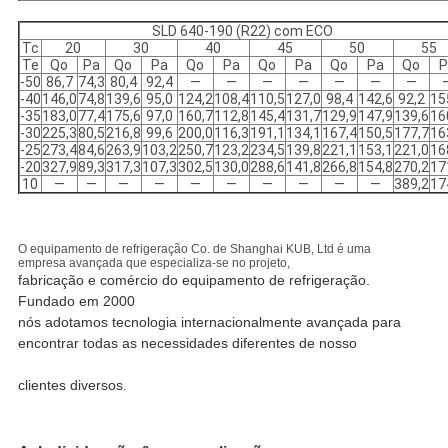
SLD 640-190 (R22) com ECO
Tc
20
30
40
45
50
55
Te
Qo
Pa
Qo
Pa
Qo
Pa
Qo
Pa
Qo
Pa
Qo
P
-50
86,7
74,3
80,4
92,4
—
—
—
—
—
—
—
-40
146,0
74,8
139,6
95,0
124,2
108,4
110,5
127,0
98,4
142,6
92,2
15
-35
183,0
77,4
175,6
97,0
160,7
112,8
145,4
131,7
129,9
147,9
139,6
16
-30
225,3
80,5
216,8
99,6
200,0
116,3
191,1
134,1
167,4
150,5
177,7
16
-25
273,4
84,6
263,9
103,2
250,7
123,2
234,5
139,8
221,1
153,1
221,0
16
-20
327,9
89,3
317,3
107,3
302,5
130,0
288,6
141,8
266,8
154,8
270,2
17
10
—
—
—
—
—
—
—
—
—
—
389,2
17
O equipamento de refrigeração Co. de Shanghai KUB, Ltd é uma
empresa avançada que especializa-se no projeto,
fabricação e comércio do equipamento de refrigeração.
Fundado em 2000
nós adotamos tecnologia internacionalmente avançada para
encontrar todas as necessidades diferentes de nosso
clientes diversos.