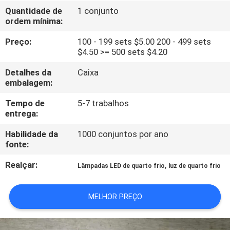
EXCURSÃO
Quantidade de
1 conjunto
ordem mínima:
DA
FÁBRICA
Preço:
100 - 199 sets $5.00 200 - 499 sets
$4.50 >= 500 sets $4.20
CONTROLE
Detalhes da
Caixa
embalagem:
DA
Tempo de
5-7 trabalhos
QUALIDADE
entrega:
Habilidade da
1000 conjuntos por ano
CONTACTE-
fonte:
NOS
Realçar:
,
Lâmpadas LED de quarto frio
luz de quarto frio
PEÇA
MELHOR PREÇO
UMAS
CITAÇÕES