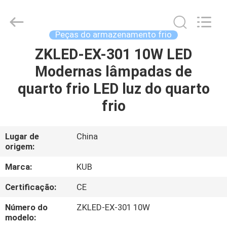
Shanghai KUB
Refrigeration
Equipment
Co.,
Ltd..
Peças do armazenamento frio
All
Rights
ZKLED-EX-301 10W LED
CASA
Reserved.
Modernas lâmpadas de
PRODUTOS
quarto frio LED luz do quarto
frio
SHOW
DE
Lugar de
China
origem:
RV
Marca:
KUB
SOBRE
Certificação:
CE
NÓS
Número do
ZKLED-EX-301 10W
modelo: