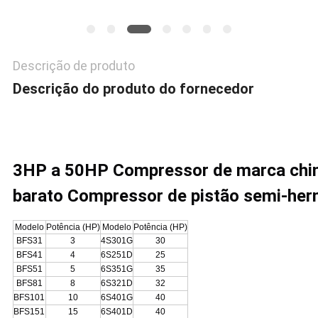
Descrição de produto
Descrição do produto do fornecedor
3HP a 50HP Compressor de marca chine
barato Compressor de pistão semi-her
Modelo
Potência (HP)
Modelo
Potência (HP)
BFS31
3
4S301G
30
BFS41
4
6S251D
25
BFS51
5
6S351G
35
BFS81
8
6S321D
32
BFS101
10
6S401G
40
BFS151
15
6S401D
40