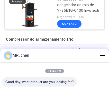
congelador do rolo de
YF35E1G-Q100 Invotech
Negociável MOQ:16
CONTATO
Compressor do armazenamento frio
Lista de preços dos novos compressores de rolagem
SM110S4VC
MR. chen
YM49A1G Invotech Scroll Compressor
11:43 AM
Compressor Invotech Série YM de 2HP a 14HP Scroll
Refrigerante R404A
Good day, what product are you looking for?
Categorias populares
Todos
Unidade 
Unidade De 