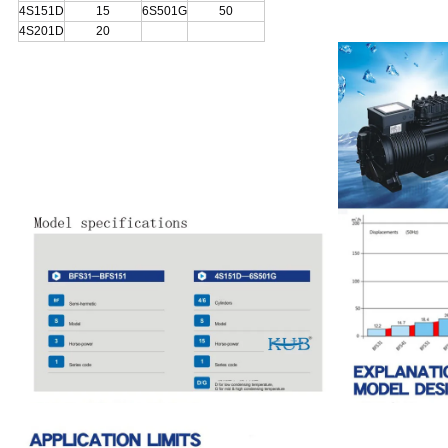
4S151D
15
6S501G
50
4S201D
20