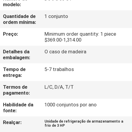
EXCURSÃO
modelo:
DA
Quantidade de
1 conjunto
ordem mínima:
FÁBRICA
Preço:
Minimum order quantity: 1 piece
$369.00-1,314.00
CONTROLE
DA
Detalhes da
O caso de madeira
embalagem:
QUALIDADE
Tempo de
5-7 trabalhos
entrega:
CONTACTE-
Termos de
L/C, D/A, T/T
NOS
pagamento:
Habilidade da
1000 conjuntos por ano
PEÇA
fonte:
UMAS
Realçar:
Unidade de refrigeração de armazenamento a
frio de 3 HP
CITAÇÕES
,