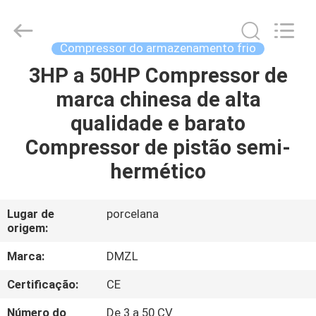
Shanghai KUB
Refrigeration
Equipment
Co.,
Ltd..
Compressor do armazenamento frio
All
Rights
3HP a 50HP Compressor de
CASA
Reserved.
marca chinesa de alta
PRODUTOS
qualidade e barato
Compressor de pistão semi-
SHOW
hermético
DE
RV
Lugar de
porcelana
origem:
SOBRE
Marca:
DMZL
NÓS
Certificação:
CE
Número do
De 3 a 50 CV