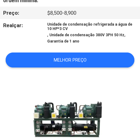
ordem mínima:
EXCURSÃO
Preço:
$8,500-8,900
DA
FÁBRICA
Realçar:
Unidade de condensação refrigerada a água de
10 HP*3 CV
,
,
Unidade de condensação 380V 3PH 50 Hz
Garantia de 1 ano
CONTROLE
DA
MELHOR PREÇO
QUALIDADE
CONTACTE-
NOS
PEÇA
UMAS
CITAÇÕES