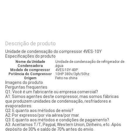
MAPA
DO
SITE
Descrição de produto
Unidade de condensação do compressor 4VES-10Y
POLÍTICA
Especificações do produto
Nome da Unidade
Unidade de condensação de refrigerador de
DE
Condensadora
água
Modelo de compressor
4VES-10Y-40P
PRIVACIDADE
Potência do Compressor
10HP 380v/3ph/50hz
Origem
Feito na china
Imagens do produto
Perguntas frequentes
Q1: Você é um fabricante ou empresa comercial?
A1: Somos agentes deste compressor, mas somos fábricas
que produzem unidades de condensação, resfriadores e
evaporadores.
Q2: E quanto aos métodos de envio?
A2: Por expresso/por via aérea/por mar.
Q3: E quanto aos métodos e condições de pagamento?
A3: Aceitamos T/T, Paypal, Western Union, Dinheiro, etc. Após
depósito de 30% e saldo de 70% antes do envio.