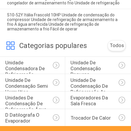
congelador de armazenamento frio Unidade de refrigeração
S10-52Y Itália Frascold 10HP Unidade de condensação do
compressor Unidade de refrigeração de armazenamento a
frio A água arrefecida Unidade de refrigeração de
armazenamento a frio Fácil de operar
Categorias populares
Todos
Unidade 
Unidade De 
Condensadora De 
Condensação 
Refrigeração
Pequena
Unidade De 
Unidade De 
Condensação Semi 
Condensação De 
Hermético
Refrigeração Ar
Unidades De 
Evaporadores Da 
Condensação De 
Sala Fresca
Refrigeração Água
D Datilografa O 
Trocador De Calor
Evaporador