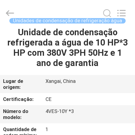
Shanghai KUB
Refrigeration
Equipment
Co.,
Ltd..
Unidades de condensação de refrigeração água
All
Rights
Unidade de condensação
CASA
Reserved.
refrigerada a água de 10 HP*3
PRODUTOS
HP com 380V 3PH 50Hz e 1
ano de garantia
SHOW
DE
Lugar de
Xangai, China
origem:
RV
Certificação:
CE
SOBRE
Número do
4VES-10Y *3
modelo:
NÓS
Quantidade de
1